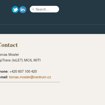
ontact
omas Mosler
ipTrans (IoLET) MCIL MITI
hone
: +420 607 100 420
-mail
:
tomas.mosler@centrum.cz