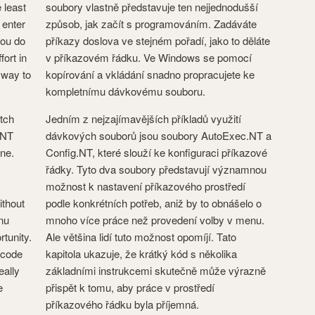
 least
soubory vlastně představuje ten nejjednodušší
y enter
způsob, jak začít s programováním. Zadáváte
you do
příkazy doslova ve stejném pořadí, jako to děláte
fort in
v příkazovém řádku. Ve Windows se pomocí
 way to
kopírování a vkládání snadno propracujete ke
kompletnímu dávkovému souboru.
atch
Jedním z nejzajímavějších příkladů využití
.NT
dávkových souborů jsou soubory AutoExec.NT a
ine.
Config.NT, které slouží ke konfiguraci příkazové
řádky. Tyto dva soubory představují významnou
možnost k nastavení příkazového prostředí
ithout
podle konkrétních potřeb, aniž by to obnášelo o
nu
mnoho více práce než provedení volby v menu.
rtunity.
Ale většina lidí tuto možnost opomíjí. Tato
e code
kapitola ukazuje, že krátký kód s několika
eally
základními instrukcemi skutečně může výrazně
e
přispět k tomu, aby práce v prostředí
příkazového řádku byla příjemná.