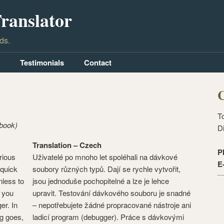
ranslator
ds.
Testimonials
Contact
C
T
(book)
D
Translation – Czech
P
rious
Uživatelé po mnoho let spoléhali na dávkové
E
 quick
soubory různých typů. Dají se rychle vytvořit,
nless to
jsou jednoduše pochopitelné a lze je lehce
– you
upravit. Testování dávkového souboru je snadné
er. In
– nepotřebujete žádné propracované nástroje ani
ng goes,
ladicí program (debugger). Práce s dávkovými