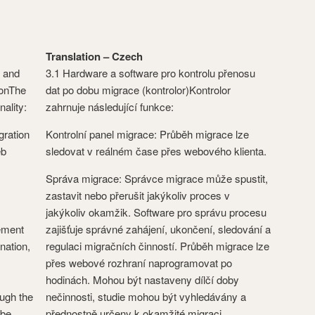
Translation – Czech
e and
3.1 Hardware a software pro kontrolu přenosu
ionThe
dat po dobu migrace (kontrolor)Kontrolor
nality:
zahrnuje následující funkce:
gration
Kontrolní panel migrace: Průběh migrace lze
eb
sledovat v reálném čase přes webového klienta.
Správa migrace: Správce migrace může spustit,
zastavit nebo přerušit jakýkoliv proces v
jakýkoliv okamžik. Software pro správu procesu
ement
zajišťuje správné zahájení, ukončení, sledování a
nation,
regulaci migračních činností. Průběh migrace lze
přes webové rozhraní naprogramovat po
hodinách. Mohou být nastaveny dílčí doby
ugh the
nečinnosti, studie mohou být vyhledávány a
 be
přednostně určeny k okamžité migraci.