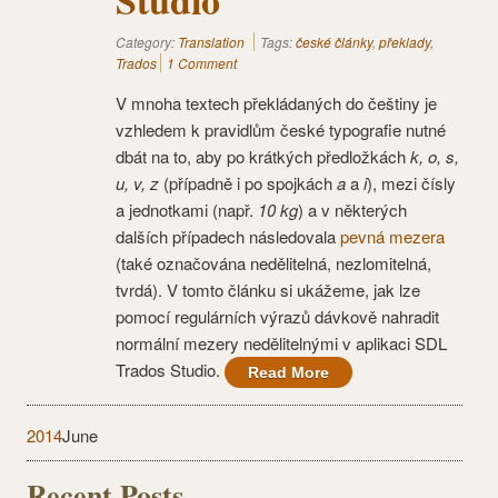
Category:
Translation
Tags:
české články
,
překlady
,
Trados
1 Comment
V mnoha textech překládaných do češtiny je
vzhledem k pravidlům české typografie nutné
dbát na to, aby po krátkých předložkách
k, o, s,
u, v, z
(případně i po spojkách
a
a
i
), mezi čísly
a jednotkami (např.
10 kg
) a v některých
dalších případech následovala
pevná mezera
(také označována nedělitelná, nezlomitelná,
tvrdá). V tomto článku si ukážeme, jak lze
pomocí regulárních výrazů dávkově nahradit
normální mezery nedělitelnými v aplikaci SDL
Trados Studio.
Read More
2014
June
Recent Posts