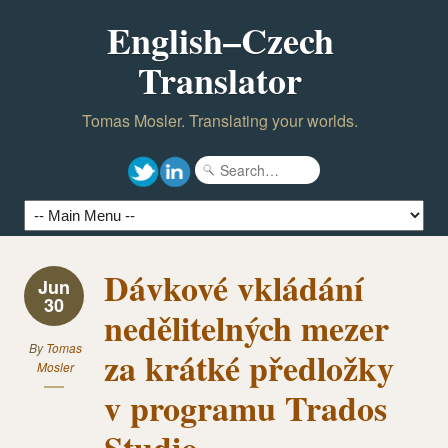
English–Czech
Translator
Tomas Mosler. Translating your worlds.
Dávkové vkládání
Jun
30
nedělitelných mezer
By
Tomas
za krátké předložky
Mosler
v programu Trados
Studio