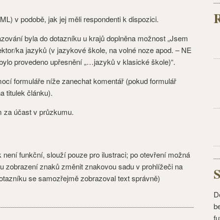
L) v podobě, jak jej měli respondenti k dispozici.
zování byla do dotazníku u krajů doplněna možnost „Jsem
Lektor/ka jazyků (v jazykové škole, na volné noze apod. – NE
“ bylo provedeno upřesnění „…jazyků v klasické škole)“.
cí formuláře níže zanechat komentář (pokud formulář
a titulek článku).
 za účast v průzkumu.
 není funkční, slouží pouze pro ilustraci; po otevření možná
u zobrazení znaků změnit znakovou sadu v prohlížeči na
S
otazníku se samozřejmě zobrazoval text správně)
Do
be
fu