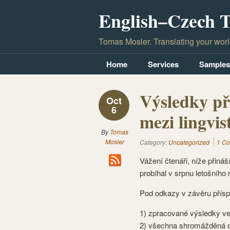
English–Czech T
Tomas Mosler. Translating your worl
Home
Services
Samples
Výsledky p
Oct
6
mezi lingvis
By
Tomas
Mosler
Category:
Uncategorized
1 C
Vážení čtenáři, níže přiná
probíhal v srpnu letošního 
Pod odkazy v závěru přísp
1) zpracované výsledky v
2) všechna shromážděná d