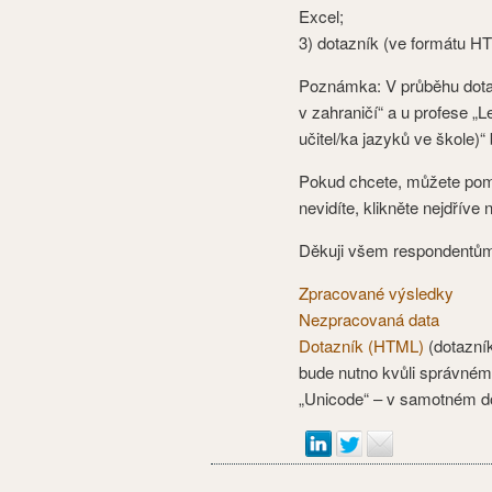
Excel;
3) dotazník (ve formátu HTM
Poznámka: V průběhu dota
v zahraničí“ a u profese „
učitel/ka jazyků ve škole)
Pokud chcete, můžete pomo
nevidíte, klikněte nejdříve n
Děkuji všem respondentům
Zpracované výsledky
Nezpracovaná data
Dotazník (HTML)
(dotazník
bude nutno kvůli správném
„Unicode“ – v samotném d