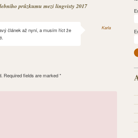
lebního průzkumu mezi lingvisty 2017
E
Karla
avý článek až nyní, a musím říct že
E
é.
A
d.
Required fields are marked
*