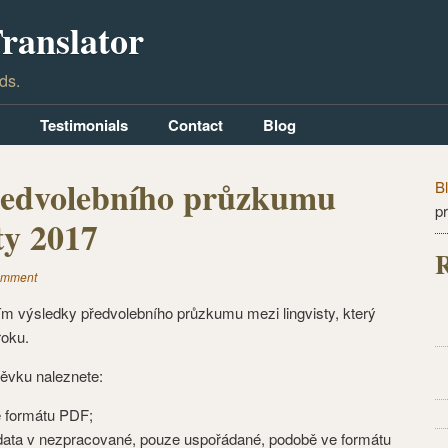
ranslator
ds.
Testimonials
Contact
Blog
ředvolebního průzkumu
B
p
ty 2017
R
omment
ším výsledky předvolebního průzkumu mezi lingvisty, který
roku.
ěvku naleznete:
e formátu PDF;
ata v nezpracované, pouze uspořádané, podobě ve formátu