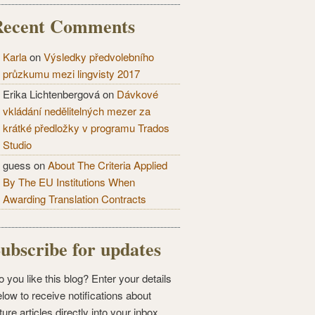
Recent Comments
Karla
on
Výsledky předvolebního
průzkumu mezi lingvisty 2017
Erika Lichtenbergová
on
Dávkové
vkládání nedělitelných mezer za
krátké předložky v programu Trados
Studio
guess
on
About The Criteria Applied
By The EU Institutions When
Awarding Translation Contracts
ubscribe for updates
 you like this blog? Enter your details
low to receive notifications about
ture articles directly into your inbox.