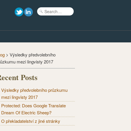
log
>
Výsledky předvolebního
růzkumu mezi lingvisty 2017
ecent Posts
Výsledky předvolebního průzkumu
mezi lingvisty 2017
Protected: Does Google Translate
Dream Of Electric Sheep?
O překladatelství z jiné stránky