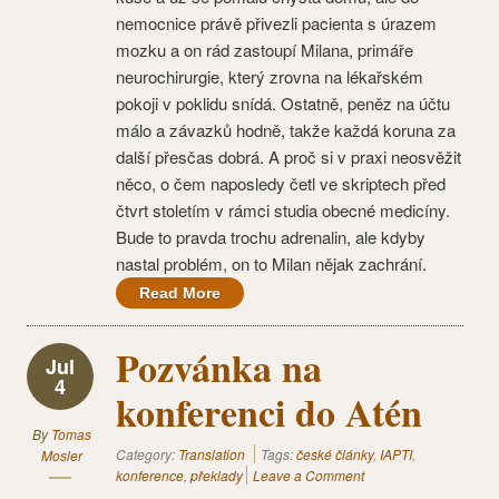
nemocnice právě přivezli pacienta s úrazem
mozku a on rád zastoupí Milana, primáře
neurochirurgie, který zrovna na lékařském
pokoji v poklidu snídá. Ostatně, peněz na účtu
málo a závazků hodně, takže každá koruna za
další přesčas dobrá. A proč si v praxi neosvěžit
něco, o čem naposledy četl ve skriptech před
čtvrt stoletím v rámci studia obecné medicíny.
Bude to pravda trochu adrenalin, ale kdyby
nastal problém, on to Milan nějak zachrání.
Read More
Pozvánka na
Jul
4
konferenci do Atén
By
Tomas
Category:
Translation
Tags:
české články
,
IAPTI
,
Mosler
konference
,
překlady
Leave a Comment