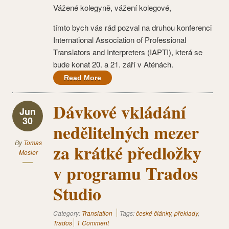
Vážené kolegyně, vážení kolegové,
tímto bych vás rád pozval na druhou konferenci
International Association of Professional
Translators and Interpreters (IAPTI), která se
bude konat 20. a 21. září v Aténách.
Read More
Dávkové vkládání
Jun
30
nedělitelných mezer
By
Tomas
za krátké předložky
Mosler
v programu Trados
Studio
Category:
Translation
Tags:
české články
,
překlady
,
Trados
1 Comment