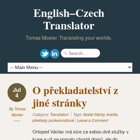
English–Czech
Translator
Tomas Mosler. Translating your worlds.
O překladatelství z
Jul
4
jiné stránky
By
Tomas
Category:
Translation
Tags:
české články
,
kvalita
,
Mosler
překlady
,
profesionálové
Leave a Comment
Ortoped Václav má sice za sebou dvě služby v
kuse a už se pomalu chystá domů, ale do