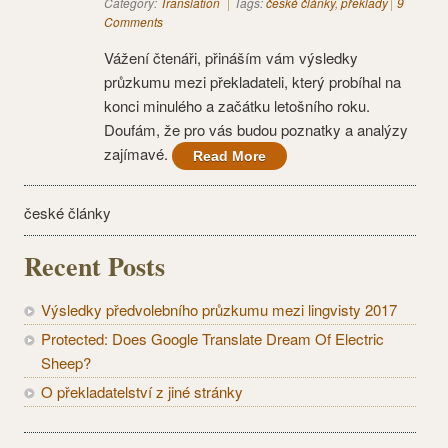
Category:
Translation
Tags:
české články
,
překlady
9
Comments
Vážení čtenáři, přináším vám výsledky
průzkumu mezi překladateli, který probíhal na
konci minulého a začátku letošního roku.
Doufám, že pro vás budou poznatky a analýzy
zajímavé.
Read More
české články
Recent Posts
Výsledky předvolebního průzkumu mezi lingvisty 2017
Protected: Does Google Translate Dream Of Electric
Sheep?
O překladatelství z jiné stránky