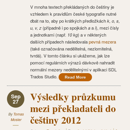
V mnoha textech překládaných do češtiny je
vzhledem k pravidlům české typografie nutné
dbát na to, aby po krátkých předložkách
k, o, s,
u, v, z
(případně i po spojkách
a
a
i
), mezi čísly
a jednotkami (např.
10 kg
) a v některých
dalších případech následovala
pevná mezera
(také označována nedělitelná, nezlomitelná,
tvrdá). V tomto článku si ukážeme, jak lze
pomocí regulárních výrazů dávkově nahradit
normální mezery nedělitelnými v aplikaci SDL
Trados Studio.
Read More
Výsledky průzkumu
Sep
27
mezi překladateli do
By
Tomas
češtiny 2012
Mosler